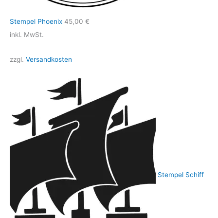
Stempel Phoenix
45,00
€
inkl. MwSt.
zzgl.
Versandkosten
Stempel Schiff