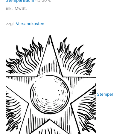
Stempel Baum
45,00
€
inkl. MwSt.
zzgl.
Versandkosten
Stempel