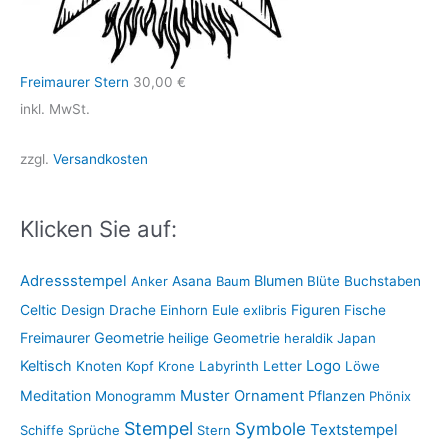
Freimaurer Stern
30,00
€
inkl. MwSt.
zzgl.
Versandkosten
Klicken Sie auf:
Adressstempel
Blumen
Anker
Asana
Baum
Blüte
Buchstaben
Figuren
Celtic
Design
Drache
Einhorn
Eule
exlibris
Fische
Freimaurer
Geometrie
heilige Geometrie
heraldik
Japan
Keltisch
Logo
Knoten
Kopf
Krone
Labyrinth
Letter
Löwe
Muster
Meditation
Ornament
Pflanzen
Monogramm
Phönix
Stempel
Symbole
Textstempel
Schiffe
Sprüche
Stern