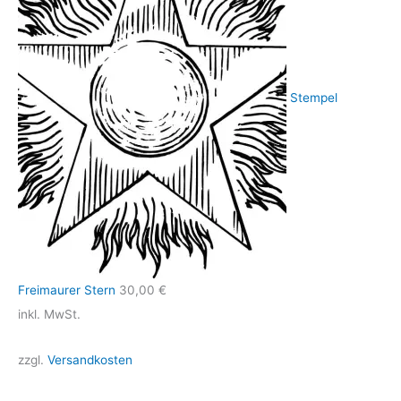
Stempel
Freimaurer Stern
30,00
€
inkl. MwSt.
zzgl.
Versandkosten