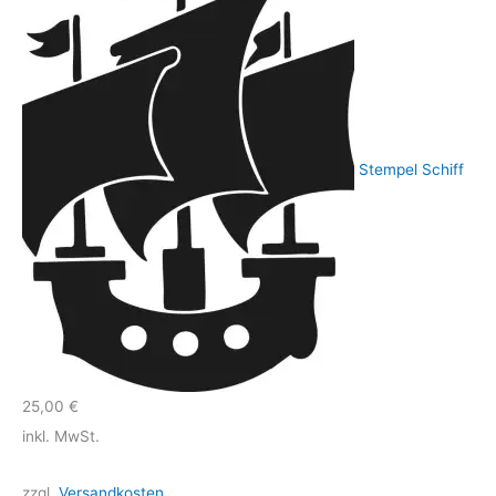
Stempel Schiff
25,00
€
inkl. MwSt.
zzgl.
Versandkosten