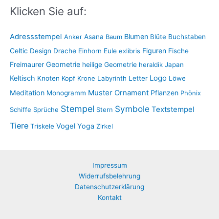
Klicken Sie auf:
Adressstempel
Blumen
Anker
Asana
Baum
Blüte
Buchstaben
Figuren
Celtic
Design
Drache
Einhorn
Eule
exlibris
Fische
Freimaurer
Geometrie
heilige Geometrie
heraldik
Japan
Keltisch
Logo
Knoten
Kopf
Krone
Labyrinth
Letter
Löwe
Muster
Meditation
Ornament
Pflanzen
Monogramm
Phönix
Stempel
Symbole
Textstempel
Schiffe
Sprüche
Stern
Tiere
Vogel
Yoga
Triskele
Zirkel
Impressum
Widerrufsbelehrung
Datenschutzerklärung
Kontakt