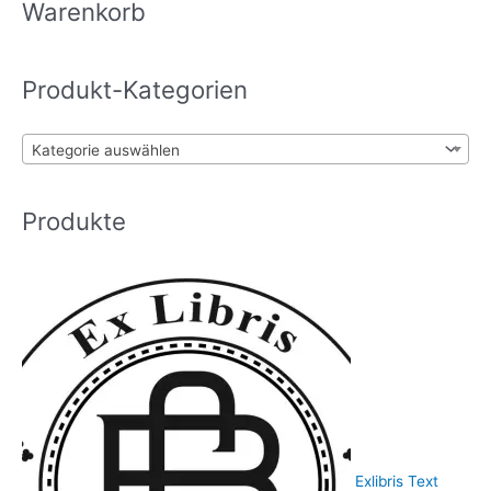
h
Warenkorb
können
e
auf
n
der
Produkt-Kategorien
n
Produktseite
gewählt
a
werden
c
Kategorie auswählen
h
:
Produkte
Exlibris Text