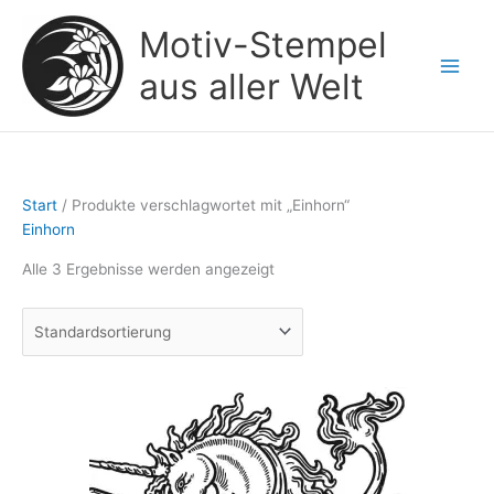
Zum
Motiv-Stempel
Inhalt
springen
aus aller Welt
Start
/ Produkte verschlagwortet mit „Einhorn“
Einhorn
Alle 3 Ergebnisse werden angezeigt