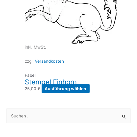
inkl. MwSt.
zzgl.
Versandkosten
Fabel
Stempel Einhorn
Dieses
25,00
€
Ausführung wählen
Produkt
weist
mehrere
S
Varianten
u
auf.
Die
c
Optionen