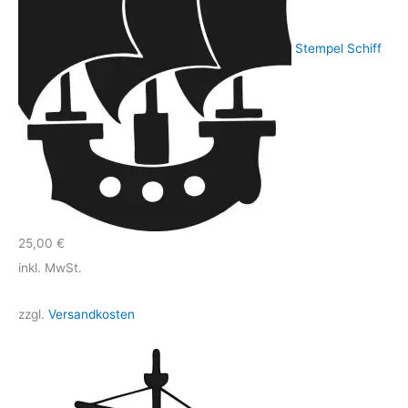
Stempel Schiff
25,00
€
inkl. MwSt.
zzgl.
Versandkosten