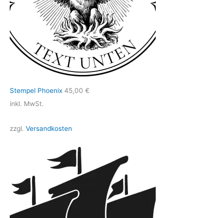
Stempel Phoenix
45,00
€
inkl. MwSt.
zzgl.
Versandkosten