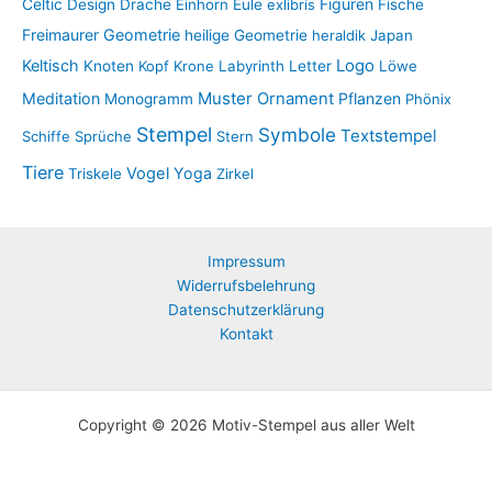
Figuren
Celtic
Design
Drache
Einhorn
Eule
exlibris
Fische
Freimaurer
Geometrie
heilige Geometrie
heraldik
Japan
Keltisch
Logo
Knoten
Kopf
Krone
Labyrinth
Letter
Löwe
Muster
Meditation
Ornament
Pflanzen
Monogramm
Phönix
Stempel
Symbole
Textstempel
Schiffe
Sprüche
Stern
Tiere
Vogel
Yoga
Triskele
Zirkel
Impressum
Widerrufsbelehrung
Datenschutzerklärung
Kontakt
Copyright © 2026 Motiv-Stempel aus aller Welt