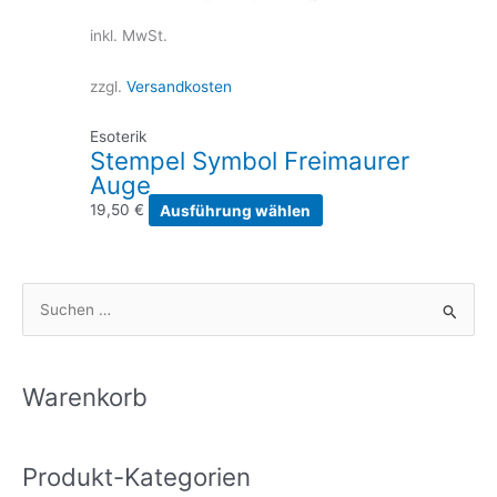
inkl. MwSt.
zzgl.
Versandkosten
Esoterik
Stempel Symbol Freimaurer
Auge
Dieses
19,50
€
Ausführung wählen
Produkt
weist
mehrere
S
Varianten
u
auf.
Die
c
Optionen
h
Warenkorb
können
e
auf
n
der
Produkt-Kategorien
n
Produktseite