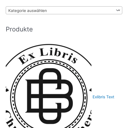
gewählt
a
werden
c
Kategorie auswählen
h
:
Produkte
Exlibris Text