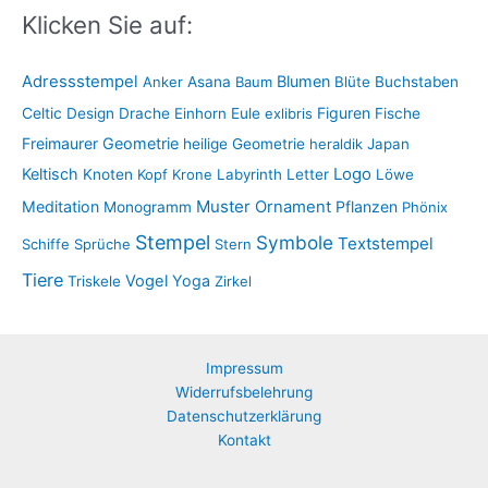
Klicken Sie auf:
Adressstempel
Blumen
Anker
Asana
Baum
Blüte
Buchstaben
Figuren
Celtic
Design
Drache
Einhorn
Eule
exlibris
Fische
Freimaurer
Geometrie
heilige Geometrie
heraldik
Japan
Keltisch
Logo
Knoten
Kopf
Krone
Labyrinth
Letter
Löwe
Muster
Meditation
Ornament
Pflanzen
Monogramm
Phönix
Stempel
Symbole
Textstempel
Schiffe
Sprüche
Stern
Tiere
Vogel
Yoga
Triskele
Zirkel
Impressum
Widerrufsbelehrung
Datenschutzerklärung
Kontakt