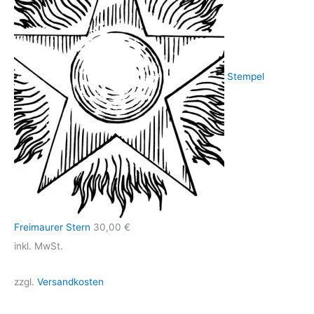
Stempel
Freimaurer Stern
30,00
€
inkl. MwSt.
zzgl.
Versandkosten