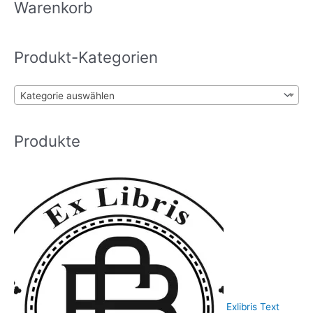
h
Warenkorb
können
e
auf
n
der
Produkt-Kategorien
n
Produktseite
gewählt
a
werden
c
Kategorie auswählen
h
:
Produkte
Exlibris Text