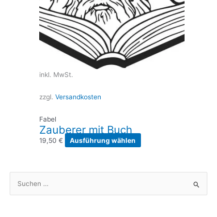
inkl. MwSt.
zzgl.
Versandkosten
Fabel
Zauberer mit Buch
Dieses
19,50
€
Ausführung wählen
Produkt
weist
mehrere
S
Varianten
u
auf.
Die
c
Optionen