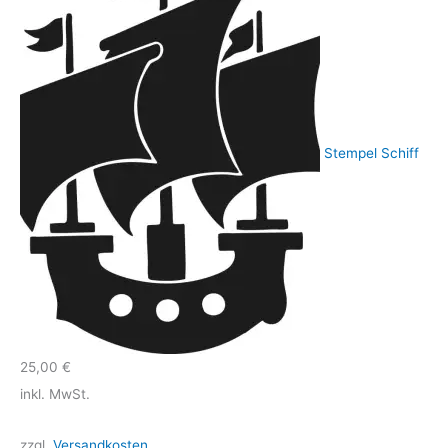
Stempel Schiff
25,00
€
inkl. MwSt.
zzgl.
Versandkosten