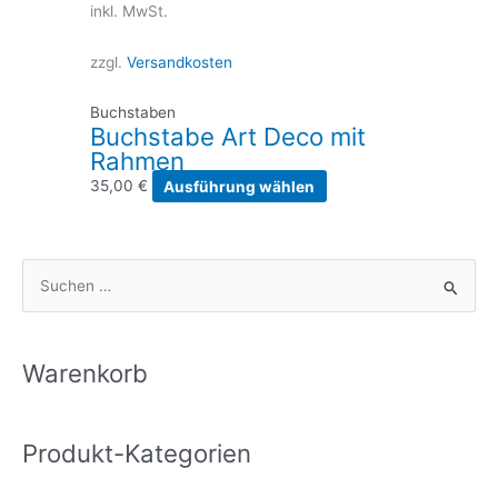
inkl. MwSt.
zzgl.
Versandkosten
Buchstaben
Buchstabe Art Deco mit
Rahmen
Dieses
35,00
€
Ausführung wählen
Produkt
weist
mehrere
S
Varianten
u
auf.
Die
c
Optionen
h
Warenkorb
können
e
auf
n
der
Produkt-Kategorien
n
Produktseite
gewählt
a