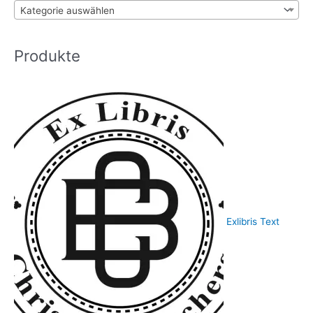
werden
c
Kategorie auswählen
h
:
Produkte
Exlibris Text