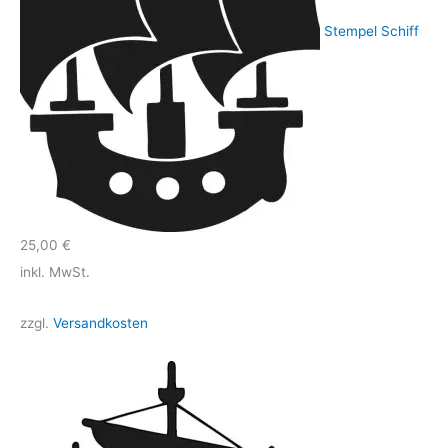
Stempel Schiff
25,00
€
inkl. MwSt.
zzgl.
Versandkosten