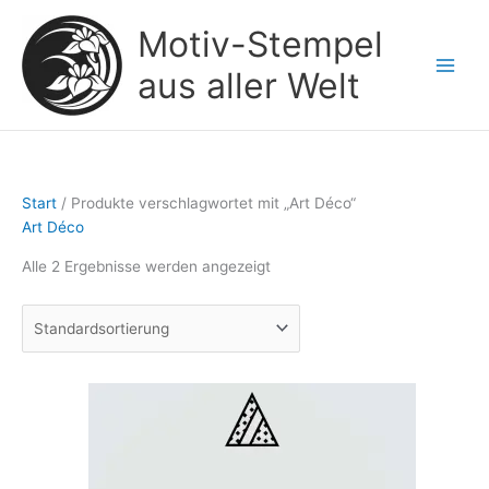
Zum
Motiv-Stempel
Inhalt
springen
aus aller Welt
Start
/ Produkte verschlagwortet mit „Art Déco“
Art Déco
Alle 2 Ergebnisse werden angezeigt