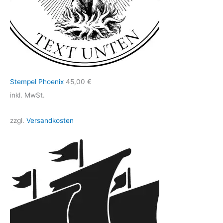
Stempel Phoenix
45,00
€
inkl. MwSt.
zzgl.
Versandkosten