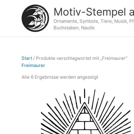
Zum
Motiv-Stempel a
Inhalt
springen
Ornamente, Symbole, Tiere, Musik, P
Buchstaben, Nautik
Start
/ Produkte verschlagwortet mit „Freimaurer“
Freimaurer
Alle 6 Ergebnisse werden angezeigt