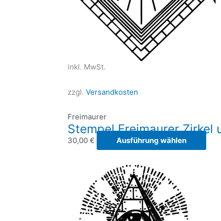
inkl. MwSt.
zzgl.
Versandkosten
Freimaurer
Stempel Freimaurer Zirkel
Die
30,00
€
Ausführung wählen
Pro
weis
meh
Vari
auf.
Die