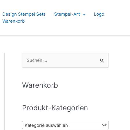
Design Stempel Sets
Stempel-Art
Logo
Warenkorb
S
u
c
h
Warenkorb
e
n
Produkt-Kategorien
n
a
Kategorie auswählen
c