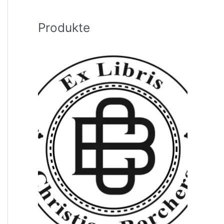
h
:
Produkte