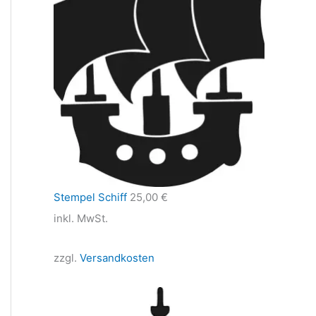
Stempel Schiff
25,00
€
inkl. MwSt.
zzgl.
Versandkosten