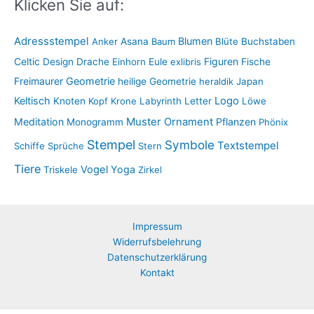
Klicken Sie auf:
Adressstempel
Blumen
Anker
Asana
Baum
Blüte
Buchstaben
Figuren
Celtic
Design
Drache
Einhorn
Eule
exlibris
Fische
Freimaurer
Geometrie
heilige Geometrie
heraldik
Japan
Keltisch
Logo
Knoten
Kopf
Krone
Labyrinth
Letter
Löwe
Muster
Meditation
Ornament
Pflanzen
Monogramm
Phönix
Stempel
Symbole
Textstempel
Schiffe
Sprüche
Stern
Tiere
Vogel
Yoga
Triskele
Zirkel
Impressum
Widerrufsbelehrung
Datenschutzerklärung
Kontakt