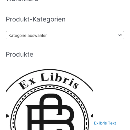
können
e
auf
n
der
Produkt-Kategorien
n
Produktseite
gewählt
a
werden
c
Kategorie auswählen
h
:
Produkte
Exlibris Text