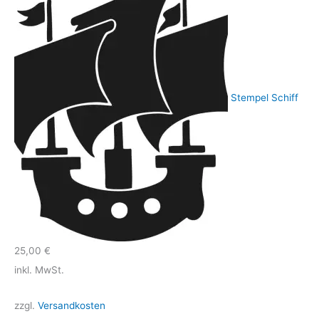
Stempel Schiff
25,00
€
inkl. MwSt.
zzgl.
Versandkosten