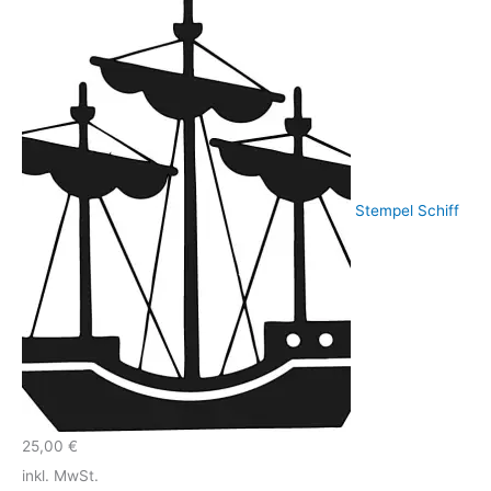
Stempel Schiff
25,00
€
inkl. MwSt.