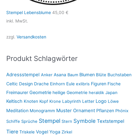
Stempel Lebensblume
45,00
€
inkl. MwSt.
zzgl.
Versandkosten
Produkt Schlagwörter
Adressstempel
Blumen
Anker
Asana
Baum
Blüte
Buchstaben
Figuren
Celtic
Design
Drache
Einhorn
Eule
exlibris
Fische
Freimaurer
Geometrie
heilige Geometrie
heraldik
Japan
Keltisch
Logo
Knoten
Kopf
Krone
Labyrinth
Letter
Löwe
Muster
Meditation
Ornament
Pflanzen
Monogramm
Phönix
Stempel
Symbole
Textstempel
Schiffe
Sprüche
Stern
Tiere
Vogel
Yoga
Triskele
Zirkel