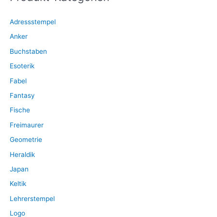
a
Adressstempel
c
Anker
h
:
Buchstaben
Esoterik
Fabel
Fantasy
Fische
Freimaurer
Geometrie
Heraldik
Japan
Keltik
Lehrerstempel
Logo