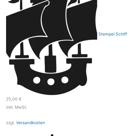
Stempel Schiff
25,00
€
inkl. MwSt.
zzgl.
Versandkosten