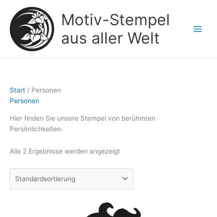
Zum
Motiv-Stempel
Inhalt
springen
aus aller Welt
Start
/ Personen
Personen
Hier finden Sie unsere Stempel von berühmten
Persönlichkeiten.
Alle 2 Ergebnisse werden angezeigt