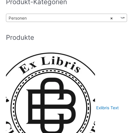
Produkt-Kategorien
n
Produktseite
gewählt
a
werden
c
Personen
×
h
:
Produkte
Exlibris Text