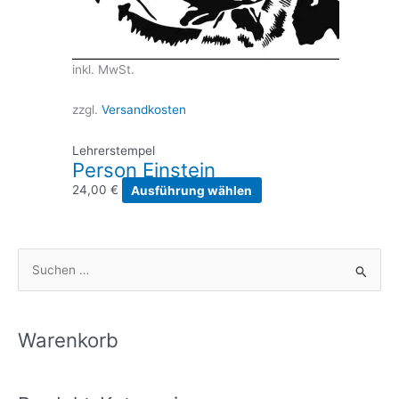
inkl. MwSt.
zzgl.
Versandkosten
Lehrerstempel
Person Einstein
Dieses
24,00
€
Ausführung wählen
Produkt
weist
mehrere
S
Varianten
u
auf.
Die
c
Optionen
h
Warenkorb
können
e
auf
n
der