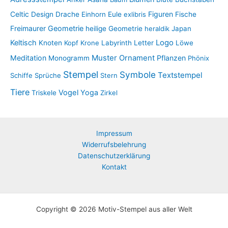
Figuren
Celtic
Design
Drache
Einhorn
Eule
exlibris
Fische
Freimaurer
Geometrie
heilige Geometrie
heraldik
Japan
Keltisch
Logo
Knoten
Kopf
Krone
Labyrinth
Letter
Löwe
Muster
Meditation
Ornament
Pflanzen
Monogramm
Phönix
Stempel
Symbole
Textstempel
Schiffe
Sprüche
Stern
Tiere
Vogel
Yoga
Triskele
Zirkel
Impressum
Widerrufsbelehrung
Datenschutzerklärung
Kontakt
Copyright © 2026 Motiv-Stempel aus aller Welt