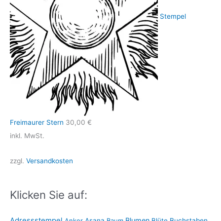
Stempel
Freimaurer Stern
30,00
€
inkl. MwSt.
zzgl.
Versandkosten
Klicken Sie auf:
Adressstempel
Blumen
Anker
Asana
Baum
Blüte
Buchstaben