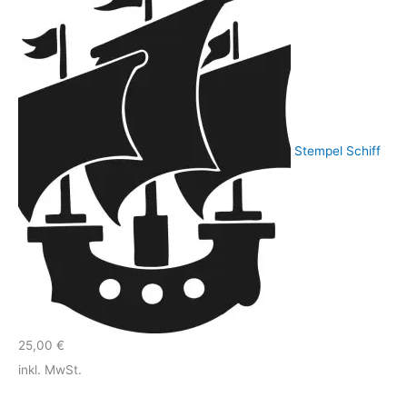
Stempel Schiff
25,00
€
inkl. MwSt.