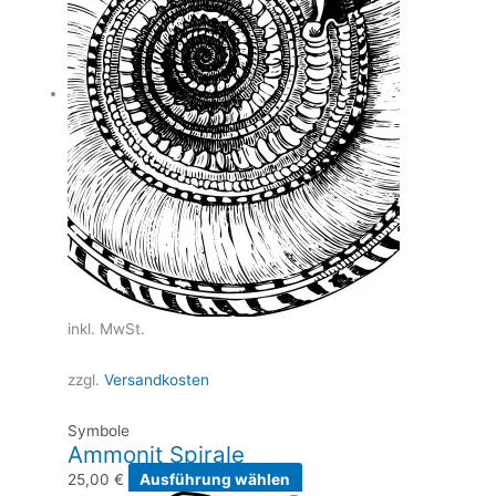
inkl. MwSt.
zzgl.
Versandkosten
Symbole
Ammonit Spirale
Dieses
25,00
€
Ausführung wählen