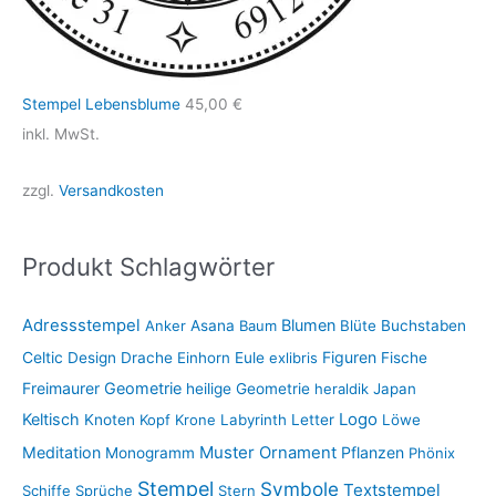
Stempel Lebensblume
45,00
€
inkl. MwSt.
zzgl.
Versandkosten
Produkt Schlagwörter
Adressstempel
Blumen
Anker
Asana
Baum
Blüte
Buchstaben
Figuren
Celtic
Design
Drache
Einhorn
Eule
exlibris
Fische
Freimaurer
Geometrie
heilige Geometrie
heraldik
Japan
Keltisch
Logo
Knoten
Kopf
Krone
Labyrinth
Letter
Löwe
Muster
Meditation
Ornament
Pflanzen
Monogramm
Phönix
Stempel
Symbole
Textstempel
Schiffe
Sprüche
Stern