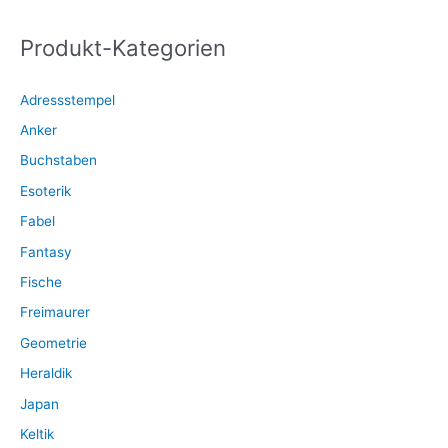
gewählt
n
werden
Produkt-Kategorien
n
a
Adressstempel
c
Anker
h
:
Buchstaben
Esoterik
Fabel
Fantasy
Fische
Freimaurer
Geometrie
Heraldik
Japan
Keltik