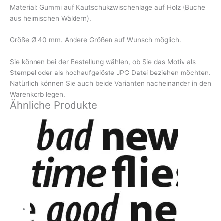
Material: Gummi auf Kautschukzwischenlage auf Holz (Buche
aus heimischen Wäldern).
Größe Ø 40 mm. Andere Größen auf Wunsch möglich.
Sie können bei der Bestellung wählen, ob Sie das Motiv als
Stempel oder als hochaufgelöste JPG Datei beziehen möchten.
Natürlich können Sie auch beide Varianten nacheinander in den
Warenkorb legen.
Ähnliche Produkte