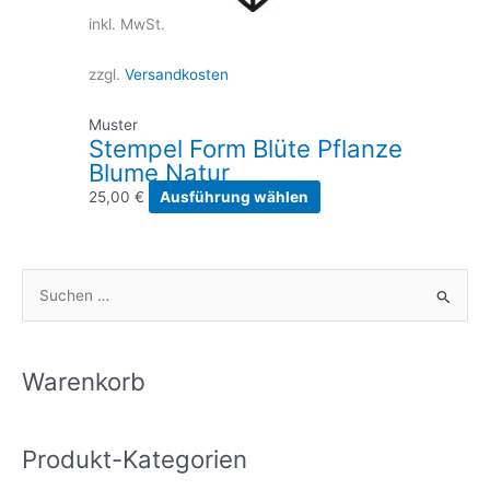
inkl. MwSt.
zzgl.
Versandkosten
Muster
Stempel Form Blüte Pflanze
Blume Natur
Dieses
25,00
€
Ausführung wählen
Produkt
weist
mehrere
S
Varianten
u
auf.
Die
c
Optionen
h
Warenkorb
können
e
auf
n
der
Produkt-Kategorien
n
Produktseite
gewählt
a