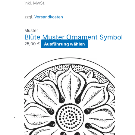
inkl. MwSt.
zzgl.
Versandkosten
Muster
Blüte Muster Ornament Symbol
Dieses
25,00
€
Ausführung wählen
Produkt
weist
mehrere
Varianten
auf.
Die
Optionen
können
auf
der
Produktseite
gewählt
werden