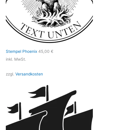
Stempel Phoenix
45,00
€
inkl. MwSt.
zzgl.
Versandkosten