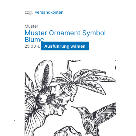
zzgl.
Versandkosten
Muster
Muster Ornament Symbol
Blume
Dieses
25,00
€
Ausführung wählen
Produkt
weist
mehrere
Varianten
auf.
Die
Optionen
können
auf
der
Produktseite
gewählt
werden