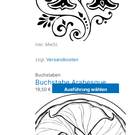
inkl. MwSt.
zzgl.
Versandkosten
Buchstaben
Buchstabe Arabesque
Dieses
19,50
€
Ausführung wählen
Produk
weist
mehrer
Variant
auf.
Die