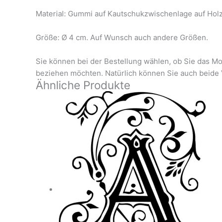
Material: Gummi auf Kautschukzwischenlage auf Hol
Größe: Ø 4 cm. Auf Wunsch auch andere Größen.
Sie können bei der Bestellung wählen, ob Sie das Mo
beziehen möchten. Natürlich können Sie auch beide 
Ähnliche Produkte