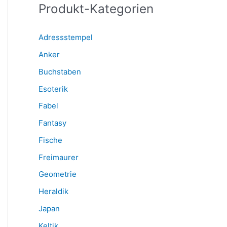
Produkt-Kategorien
a
c
Adressstempel
h
Anker
:
Buchstaben
Esoterik
Fabel
Fantasy
Fische
Freimaurer
Geometrie
Heraldik
Japan
Keltik