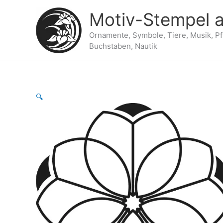
Zum
Motiv-Stempel a
Inhalt
springen
Ornamente, Symbole, Tiere, Musik, P
Buchstaben, Nautik
🔍