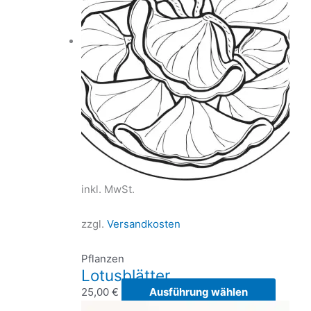
Option
können
auf
der
Produkt
gewähl
werden
inkl. MwSt.
zzgl.
Versandkosten
Pflanzen
Lotusblätter
Dieses
25,00
€
Ausführung wählen
Produk