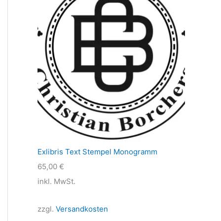
Exlibris Text Stempel Monogramm
65,00
€
inkl. MwSt.
zzgl.
Versandkosten