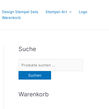
Design Stempel Sets
Stempel-Art
Logo
Warenkorb
Suche
S
u
Suchen
c
h
e
Warenkorb
n
n