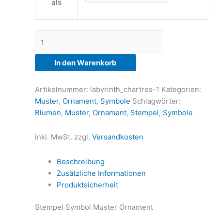
als
Muster
Ornament
Symbol
In den Warenkorb
Blume
Menge
Artikelnummer:
labyrinth_chartres-1
Kategorien:
Muster
,
Ornament
,
Symbole
Schlagwörter:
Blumen
,
Muster
,
Ornament
,
Stempel
,
Symbole
inkl. MwSt.
zzgl.
Versandkosten
Beschreibung
Zusätzliche Informationen
Produktsicherheit
Stempel Symbol Muster Ornament