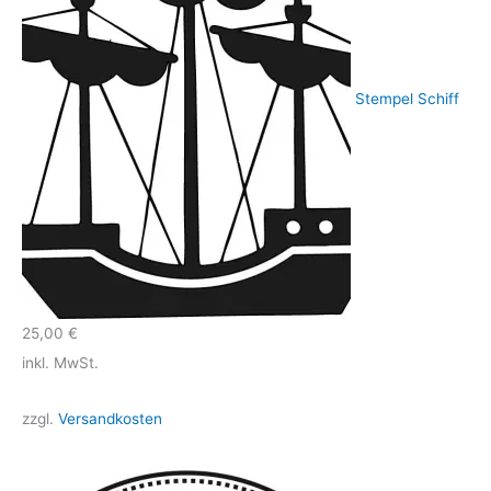
Stempel Schiff
25,00
€
inkl. MwSt.
zzgl.
Versandkosten