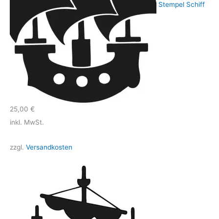
Stempel Schiff
25,00
€
inkl. MwSt.
zzgl.
Versandkosten