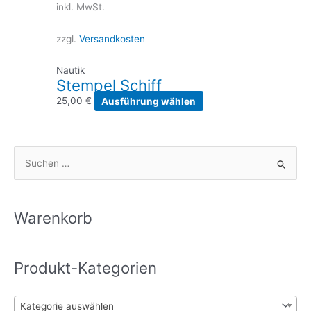
inkl. MwSt.
zzgl.
Versandkosten
Nautik
Stempel Schiff
Dieses
25,00
€
Ausführung wählen
Produkt
weist
mehrere
S
Varianten
u
auf.
Die
c
Optionen
h
Warenkorb
können
e
auf
n
der
Produkt-Kategorien
n
Produktseite
gewählt
a
werden
c
Kategorie auswählen