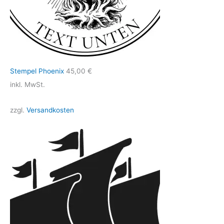
Stempel Phoenix
45,00
€
inkl. MwSt.
zzgl.
Versandkosten