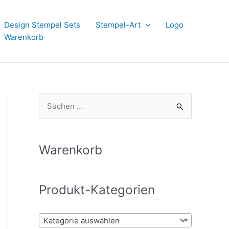
Design Stempel Sets
Stempel-Art
Logo
Warenkorb
S
u
c
h
Warenkorb
e
n
Produkt-Kategorien
n
a
Kategorie auswählen
c