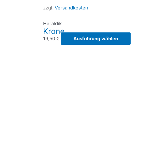
zzgl.
Versandkosten
Heraldik
Krone
Dies
19,50
€
Ausführung wählen
Prod
weis
meh
Vari
auf.
Die
Opti
kön
auf
der
Prod
gewä
wer