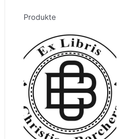
h
:
Produkte