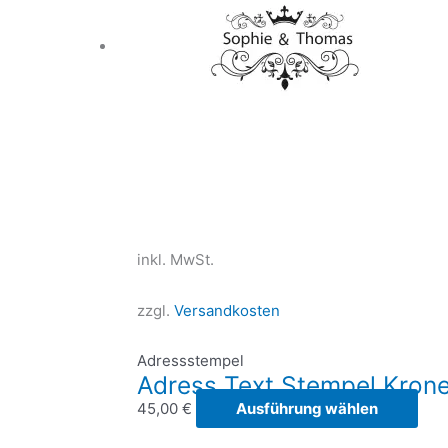
inkl. MwSt.
zzgl.
Versandkosten
Adressstempel
Adress Text Stempel Kron
Die
45,00
€
Ausführung wählen
Pro