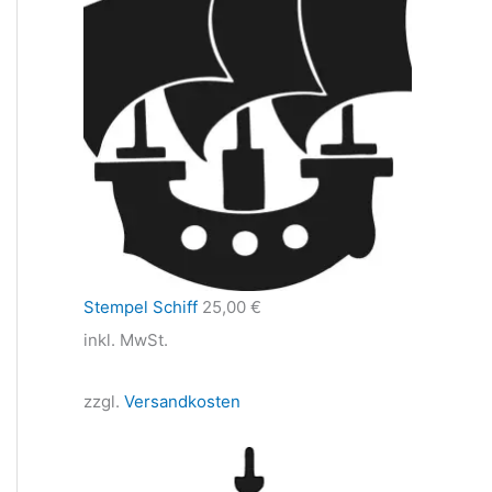
Stempel Schiff
25,00
€
inkl. MwSt.
zzgl.
Versandkosten