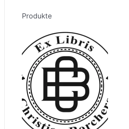
h
:
Produkte