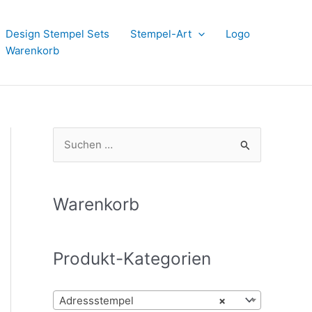
Design Stempel Sets
Stempel-Art
Logo
Warenkorb
S
u
c
h
Warenkorb
e
n
Produkt-Kategorien
n
a
Adressstempel
×
c