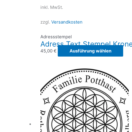
inkl. MwSt.
zzgl.
Versandkosten
Adressstempel
Adress Text Stempel Kron
Die
45,00
€
Ausführung wählen
Pro
weis
meh
Vari
auf.
Die
Opt
kön
auf
der
Prod