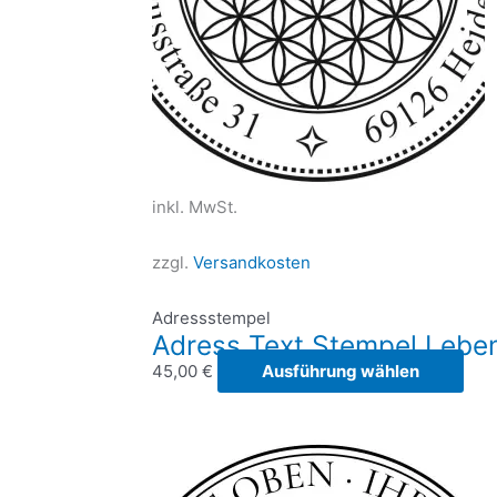
gew
wer
inkl. MwSt.
zzgl.
Versandkosten
Adressstempel
Adress Text Stempel Lebe
Die
45,00
€
Ausführung wählen
Pro
weis
meh
Vari