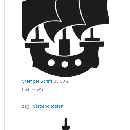
Stempel Schiff
25,00
€
inkl. MwSt.
zzgl.
Versandkosten