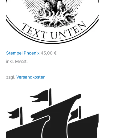
Stempel Phoenix
45,00
€
inkl. MwSt.
zzgl.
Versandkosten