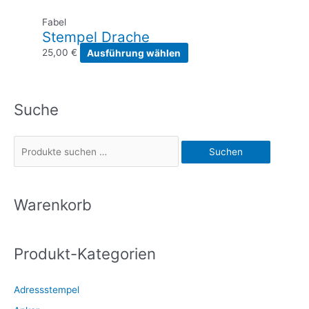
Fabel
Stempel Drache
Dieses
25,00
€
Ausführung wählen
Produkt
weist
mehrere
Suche
Varianten
auf.
Die
S
Suchen
Optionen
u
können
c
auf
h
Warenkorb
der
e
Produktseite
gewählt
n
werden
Produkt-Kategorien
n
a
Adressstempel
c