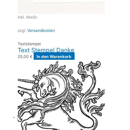
inkl. MwSt.
zzgl.
Versandkosten
Textstempel
Text Stempel Danke
25,00
€
In den Warenkorb