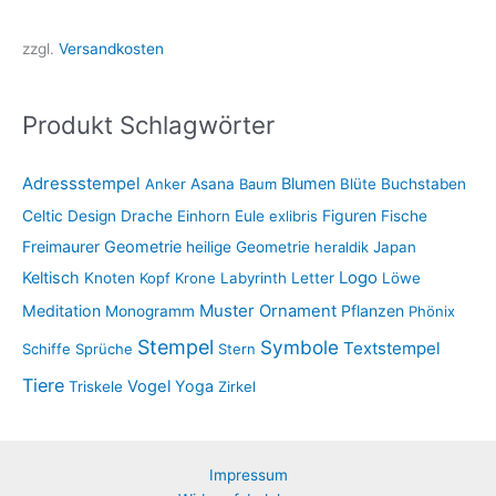
zzgl.
Versandkosten
Produkt Schlagwörter
Adressstempel
Blumen
Anker
Asana
Baum
Blüte
Buchstaben
Figuren
Celtic
Design
Drache
Einhorn
Eule
exlibris
Fische
Freimaurer
Geometrie
heilige Geometrie
heraldik
Japan
Keltisch
Logo
Knoten
Kopf
Krone
Labyrinth
Letter
Löwe
Muster
Meditation
Ornament
Pflanzen
Monogramm
Phönix
Stempel
Symbole
Textstempel
Schiffe
Sprüche
Stern
Tiere
Vogel
Yoga
Triskele
Zirkel
Impressum