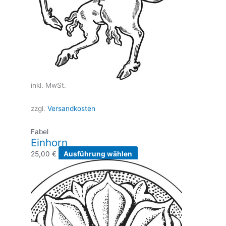
inkl. MwSt.
zzgl.
Versandkosten
Fabel
Einhorn
Dieses
25,00
€
Ausführung wählen
Produkt
weist
mehrere
Varianten
auf.
Die