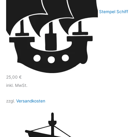
Stempel Schiff
25,00
€
inkl. MwSt.
zzgl.
Versandkosten