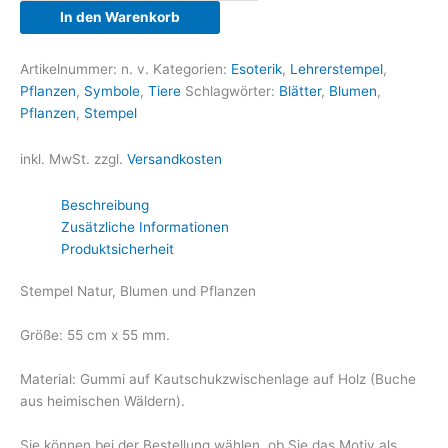
Pflanzen,
In den Warenkorb
Blätter
Menge
Artikelnummer:
n. v.
Kategorien:
Esoterik
,
Lehrerstempel
,
Pflanzen
,
Symbole
,
Tiere
Schlagwörter:
Blätter
,
Blumen
,
Pflanzen
,
Stempel
inkl. MwSt.
zzgl.
Versandkosten
Beschreibung
Zusätzliche Informationen
Produktsicherheit
Stempel Natur, Blumen und Pflanzen
Größe: 55 cm x 55 mm.
Material: Gummi auf Kautschukzwischenlage auf Holz (Buche
aus heimischen Wäldern).
Sie können bei der Bestellung wählen, ob Sie das Motiv als