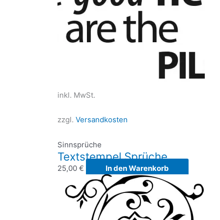
der
Produk
gewähl
werde
inkl. MwSt.
zzgl.
Versandkosten
Sinnsprüche
Textstempel Sprüche
25,00
€
In den Warenkorb