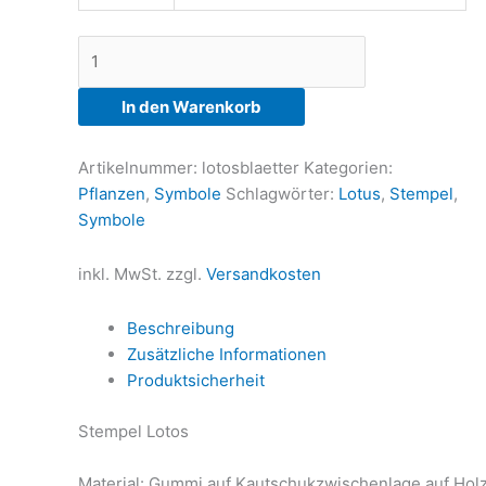
Lotusblätter
Menge
In den Warenkorb
Artikelnummer:
lotosblaetter
Kategorien:
Pflanzen
,
Symbole
Schlagwörter:
Lotus
,
Stempel
,
Symbole
inkl. MwSt.
zzgl.
Versandkosten
Beschreibung
Zusätzliche Informationen
Produktsicherheit
Stempel Lotos
Material: Gummi auf Kautschukzwischenlage auf Hol