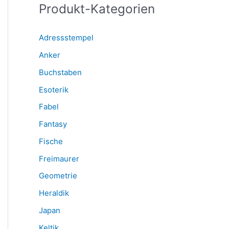
Produkt-Kategorien
a
c
Adressstempel
h
Anker
:
Buchstaben
Esoterik
Fabel
Fantasy
Fische
Freimaurer
Geometrie
Heraldik
Japan
Keltik