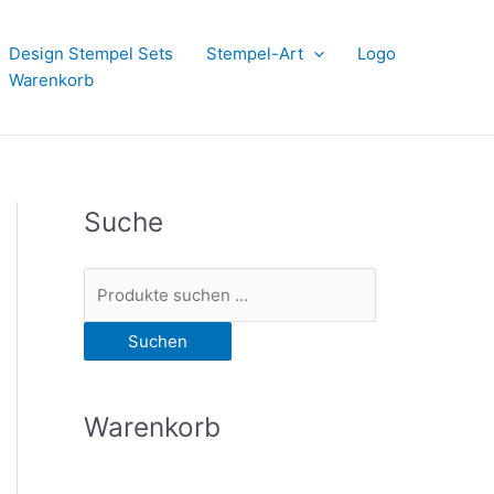
Design Stempel Sets
Stempel-Art
Logo
Warenkorb
Suche
S
u
Suchen
c
h
e
Warenkorb
n
n