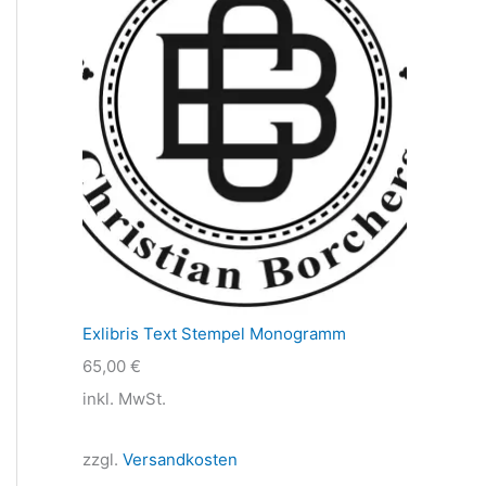
Exlibris Text Stempel Monogramm
65,00
€
inkl. MwSt.
zzgl.
Versandkosten