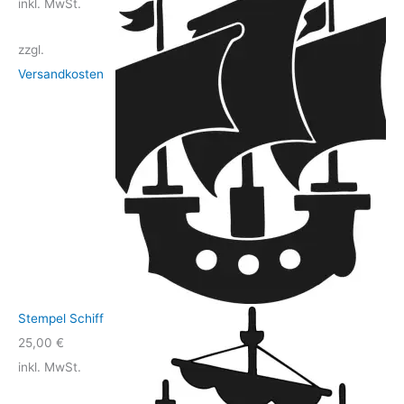
inkl. MwSt.
zzgl.
Versandkosten
Stempel Schiff
25,00
€
inkl. MwSt.