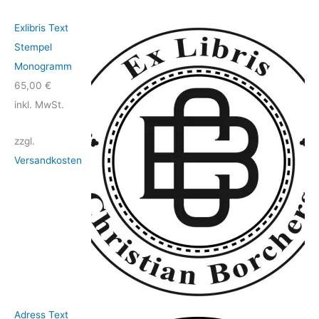
Exlibris Text
Stempel
Monogramm
65,00
€
inkl. MwSt.
zzgl.
Versandkosten
Adress Text