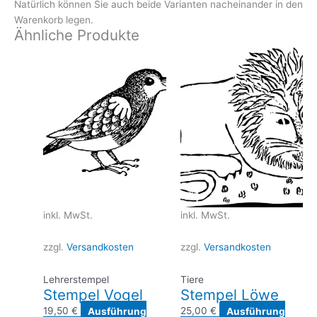
Natürlich können Sie auch beide Varianten nacheinander in den
Warenkorb legen.
Ähnliche Produkte
inkl. MwSt.
inkl. MwSt.
zzgl.
Versandkosten
zzgl.
Versandkosten
Lehrerstempel
Tiere
Stempel Vogel
Stempel Löwe
19,50
€
Ausführung
25,00
€
Ausführung