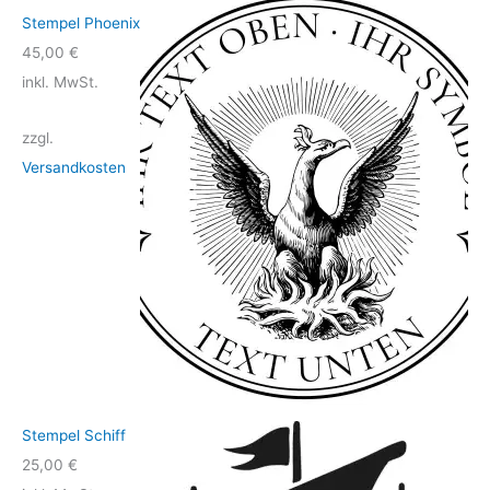
Stempel Phoenix
45,00
€
inkl. MwSt.
zzgl.
Versandkosten
Stempel Schiff
25,00
€