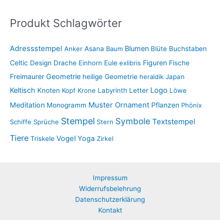
Produkt Schlagwörter
Adressstempel
Blumen
Anker
Asana
Baum
Blüte
Buchstaben
Figuren
Celtic
Design
Drache
Einhorn
Eule
exlibris
Fische
Freimaurer
Geometrie
heilige Geometrie
heraldik
Japan
Keltisch
Logo
Knoten
Kopf
Krone
Labyrinth
Letter
Löwe
Muster
Meditation
Ornament
Pflanzen
Monogramm
Phönix
Stempel
Symbole
Textstempel
Schiffe
Sprüche
Stern
Tiere
Vogel
Yoga
Triskele
Zirkel
Impressum
Widerrufsbelehrung
Datenschutzerklärung
Kontakt