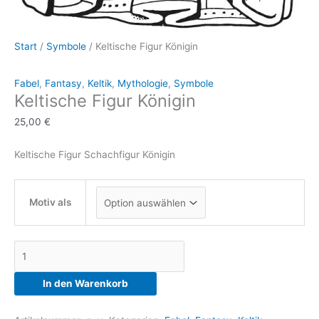
Start
/
Symbole
/ Keltische Figur Königin
Fabel
,
Fantasy
,
Keltik
,
Mythologie
,
Symbole
Keltische Figur Königin
25,00
€
Keltische Figur Schachfigur Königin
Motiv als
Keltische
Figur
Königin
In den Warenkorb
Menge