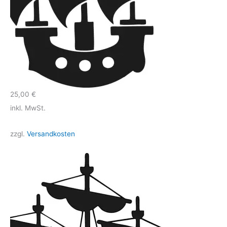
25,00
€
inkl. MwSt.
zzgl.
Versandkosten