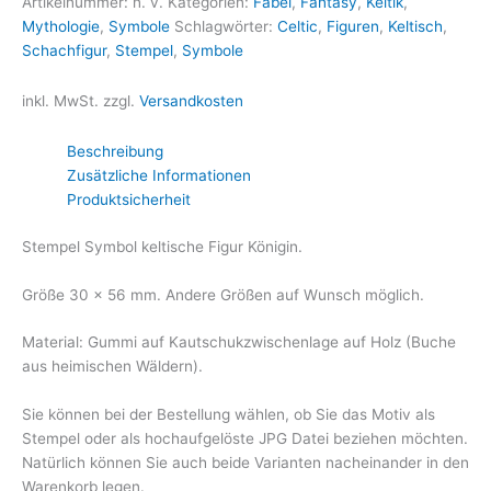
Artikelnummer:
n. v.
Kategorien:
Fabel
,
Fantasy
,
Keltik
,
Mythologie
,
Symbole
Schlagwörter:
Celtic
,
Figuren
,
Keltisch
,
Schachfigur
,
Stempel
,
Symbole
inkl. MwSt.
zzgl.
Versandkosten
Beschreibung
Zusätzliche Informationen
Produktsicherheit
Stempel Symbol keltische Figur Königin.
Größe 30 x 56 mm. Andere Größen auf Wunsch möglich.
Material: Gummi auf Kautschukzwischenlage auf Holz (Buche
aus heimischen Wäldern).
Sie können bei der Bestellung wählen, ob Sie das Motiv als
Stempel oder als hochaufgelöste JPG Datei beziehen möchten.
Natürlich können Sie auch beide Varianten nacheinander in den
Warenkorb legen.