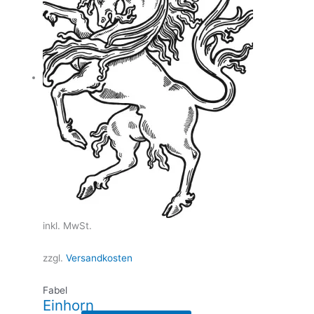
auf.
Die
Optionen
können
auf
der
Produktseite
gewählt
werden
inkl. MwSt.
zzgl.
Versandkosten
Fabel
Einhorn