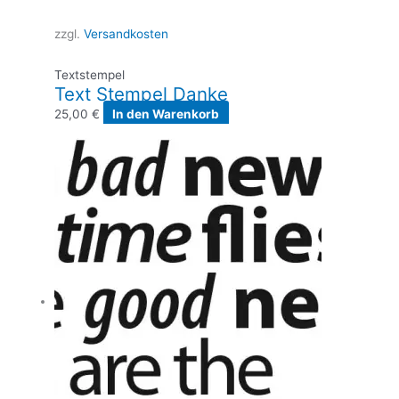
zzgl.
Versandkosten
Textstempel
Text Stempel Danke
25,00
€
In den Warenkorb