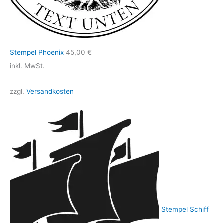
Stempel Phoenix
45,00
€
inkl. MwSt.
zzgl.
Versandkosten
Stempel Schiff