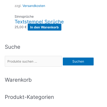
zzgl.
Versandkosten
Sinnsprüche
Textstempel Sprüche
25,00
€
In den Warenkorb
Suche
S
Suchen
u
c
h
Warenkorb
e
n
Produkt-Kategorien
n
a