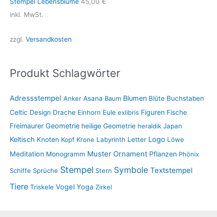
Stempel Lebensblume
45,00
€
inkl. MwSt.
zzgl.
Versandkosten
Produkt Schlagwörter
Adressstempel
Blumen
Anker
Asana
Baum
Blüte
Buchstaben
Figuren
Celtic
Design
Drache
Einhorn
Eule
exlibris
Fische
Freimaurer
Geometrie
heilige Geometrie
heraldik
Japan
Keltisch
Logo
Knoten
Kopf
Krone
Labyrinth
Letter
Löwe
Muster
Meditation
Ornament
Pflanzen
Monogramm
Phönix
Stempel
Symbole
Textstempel
Schiffe
Sprüche
Stern
Tiere
Vogel
Yoga
Triskele
Zirkel