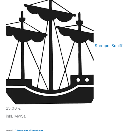
Stempel Schiff
25,00
€
inkl. MwSt.