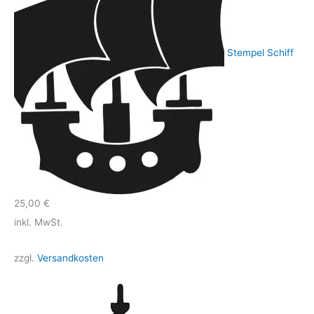
Stempel Schiff
25,00
€
inkl. MwSt.
zzgl.
Versandkosten