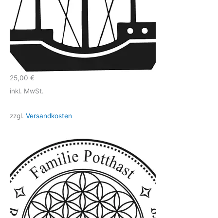
25,00
€
inkl. MwSt.
zzgl.
Versandkosten