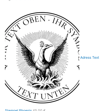
Adress Text
Stempel Phoenix
45,00
€