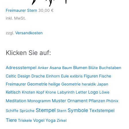
Freimaurer Stern
30,00
€
inkl. MwSt.
zzgl.
Versandkosten
Klicken Sie auf:
Adressstempel
Blumen
Anker
Asana
Baum
Blüte
Buchstaben
Figuren
Celtic
Design
Drache
Einhorn
Eule
exlibris
Fische
Freimaurer
Geometrie
heilige Geometrie
heraldik
Japan
Keltisch
Logo
Knoten
Kopf
Krone
Labyrinth
Letter
Löwe
Muster
Meditation
Ornament
Pflanzen
Monogramm
Phönix
Stempel
Symbole
Textstempel
Schiffe
Sprüche
Stern
Tiere
Vogel
Yoga
Triskele
Zirkel