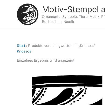
Zum
Motiv-Stempel a
Inhalt
springen
Ornamente, Symbole, Tiere, Musik, P
Buchstaben, Nautik
Start
/ Produkte verschlagwortet mit „Knossos“
Knossos
Einzelnes Ergebnis wird angezeigt