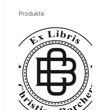
h
:
Produkte