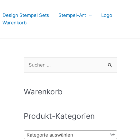
Design Stempel Sets
Stempel-Art
Logo
Warenkorb
S
u
c
h
Warenkorb
e
n
Produkt-Kategorien
n
a
Kategorie auswählen
c