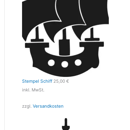
Stempel Schiff
25,00
€
inkl. MwSt.
zzgl.
Versandkosten