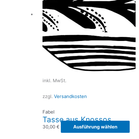
inkl. MwSt.
zzgl.
Versandkosten
Fabel
Tasse aus Knossos
Die
30,00
€
Ausführung wählen
Pro