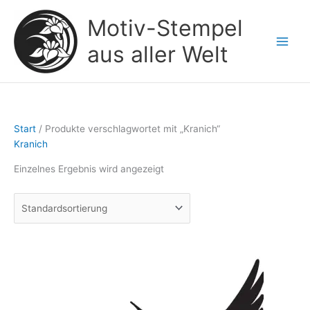
Zum
Motiv-Stempel
Inhalt
springen
aus aller Welt
Start
/ Produkte verschlagwortet mit „Kranich“
Kranich
Einzelnes Ergebnis wird angezeigt