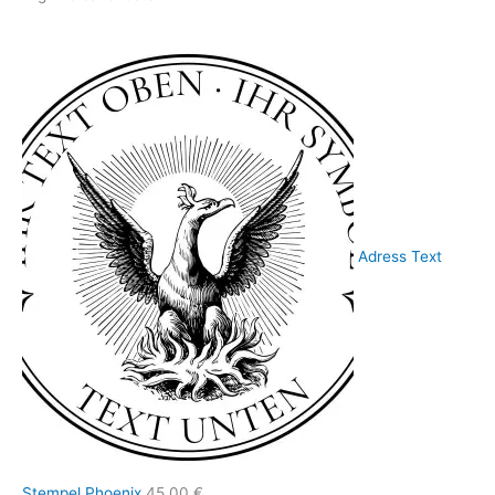
Adress Text
Stempel Phoenix
45,00
€