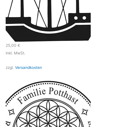
25,00
€
inkl. MwSt.
zzgl.
Versandkosten