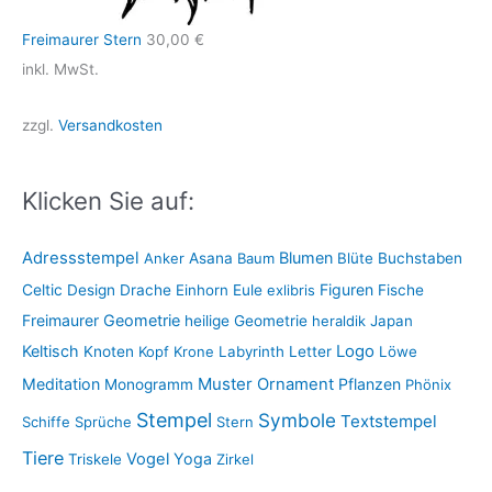
Freimaurer Stern
30,00
€
inkl. MwSt.
zzgl.
Versandkosten
Klicken Sie auf:
Adressstempel
Blumen
Anker
Asana
Baum
Blüte
Buchstaben
Figuren
Celtic
Design
Drache
Einhorn
Eule
exlibris
Fische
Freimaurer
Geometrie
heilige Geometrie
heraldik
Japan
Keltisch
Logo
Knoten
Kopf
Krone
Labyrinth
Letter
Löwe
Muster
Meditation
Ornament
Pflanzen
Monogramm
Phönix
Stempel
Symbole
Textstempel
Schiffe
Sprüche
Stern
Tiere
Vogel
Yoga
Triskele
Zirkel