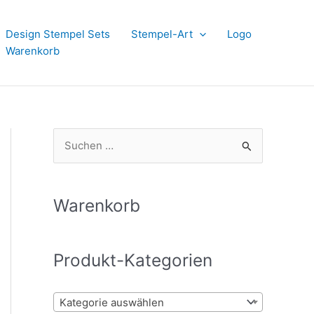
Design Stempel Sets
Stempel-Art
Logo
Warenkorb
S
u
c
h
Warenkorb
e
n
Produkt-Kategorien
n
a
Kategorie auswählen
c