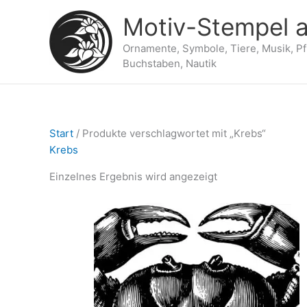
Zum
Motiv-Stempel a
Inhalt
springen
Ornamente, Symbole, Tiere, Musik, P
Buchstaben, Nautik
Start
/ Produkte verschlagwortet mit „Krebs“
Krebs
Einzelnes Ergebnis wird angezeigt