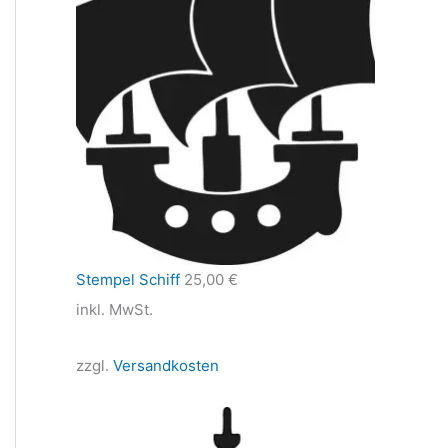
Stempel Schiff
25,00
€
inkl. MwSt.
zzgl.
Versandkosten