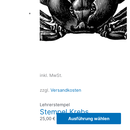
inkl. MwSt.
zzgl.
Versandkosten
Lehrerstempel
Stempel Krebs
Die
25,00
€
Ausführung wählen
Prod