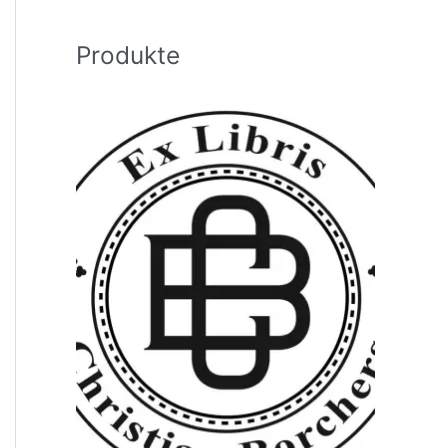
h
:
Produkte