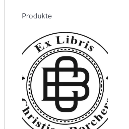
h
:
Produkte