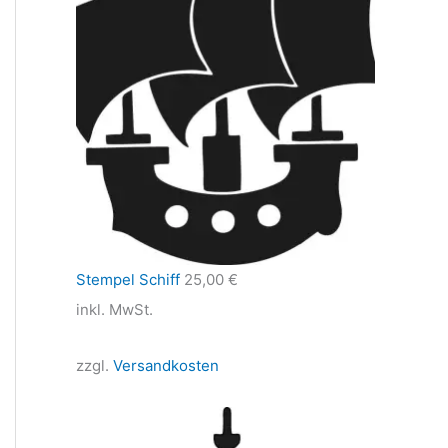
Stempel Schiff
25,00
€
inkl. MwSt.
zzgl.
Versandkosten