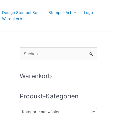
Design Stempel Sets
Stempel-Art
Logo
Warenkorb
S
u
c
h
Warenkorb
e
n
Produkt-Kategorien
n
a
Kategorie auswählen
c