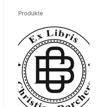
h
:
Produkte