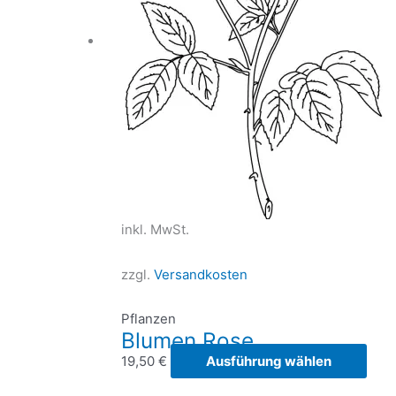
inkl. MwSt.
zzgl.
Versandkosten
Pflanzen
Blumen Rose
Dies
19,50
€
Ausführung wählen
Prod