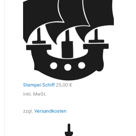
Stempel Schiff
25,00
€
inkl. MwSt.
zzgl.
Versandkosten