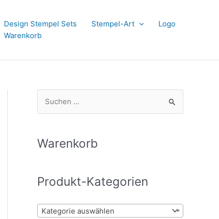
Design Stempel Sets
Stempel-Art
Logo
Warenkorb
S
u
c
h
Warenkorb
e
n
Produkt-Kategorien
n
a
Kategorie auswählen
c