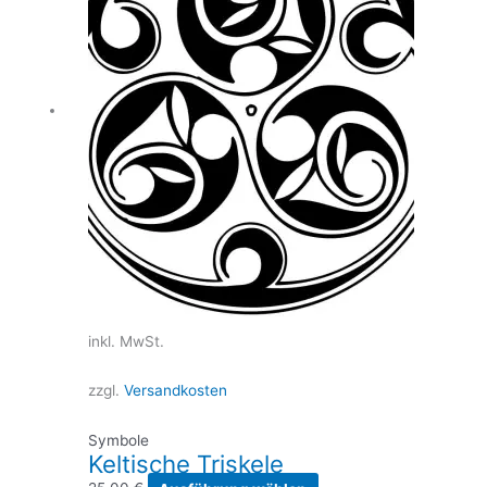
inkl. MwSt.
zzgl.
Versandkosten
Symbole
Keltische Triskele