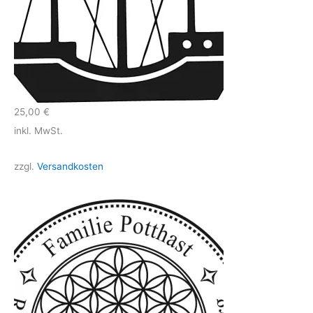
25,00
€
inkl. MwSt.
zzgl.
Versandkosten