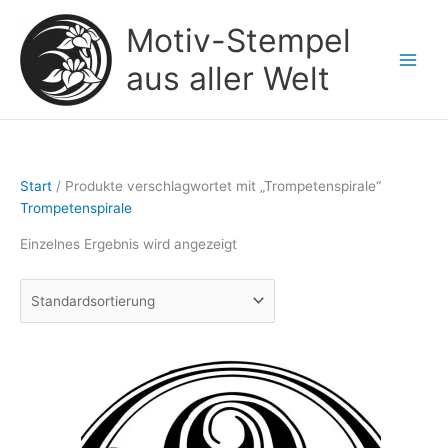
Zum
Motiv-Stempel
Inhalt
springen
aus aller Welt
Start
/ Produkte verschlagwortet mit „Trompetenspirale“
Trompetenspirale
Einzelnes Ergebnis wird angezeigt