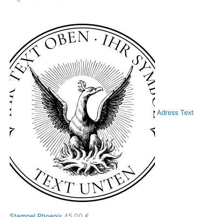
Adress Text
Stempel Phoenix
45,00
€