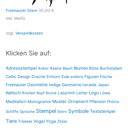
Freimaurer Stern
30,00
€
inkl. MwSt.
zzgl.
Versandkosten
Klicken Sie auf:
Adressstempel
Blumen
Anker
Asana
Baum
Blüte
Buchstaben
Figuren
Celtic
Design
Drache
Einhorn
Eule
exlibris
Fische
Freimaurer
Geometrie
heilige Geometrie
heraldik
Japan
Keltisch
Logo
Knoten
Kopf
Krone
Labyrinth
Letter
Löwe
Muster
Meditation
Ornament
Pflanzen
Monogramm
Phönix
Stempel
Symbole
Textstempel
Schiffe
Sprüche
Stern
Tiere
Vogel
Yoga
Triskele
Zirkel