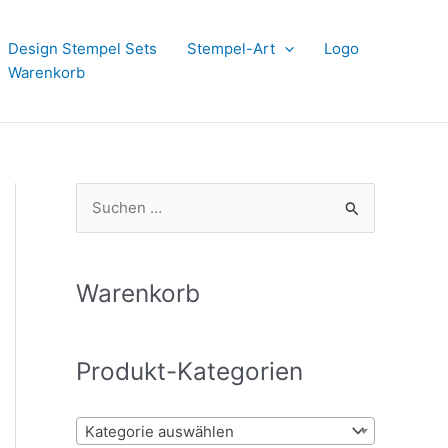
Design Stempel Sets
Stempel-Art
Logo
Warenkorb
S
u
c
h
Warenkorb
e
n
Produkt-Kategorien
n
a
Kategorie auswählen
c