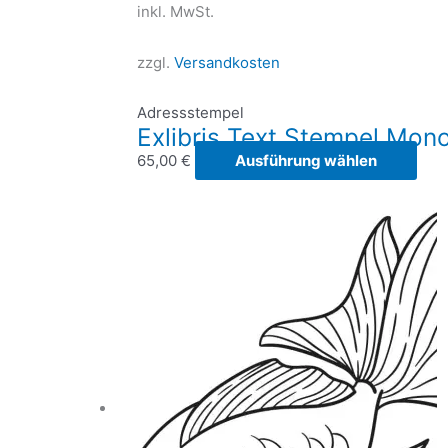
inkl. MwSt.
zzgl.
Versandkosten
Adressstempel
Exlibris Text Stempel Mo
Die
65,00
€
Ausführung wählen
Prod
weis
meh
Vari
auf.
Die
Opt
kön
auf
der
Prod
gewä