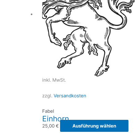
inkl. MwSt.
zzgl.
Versandkosten
Fabel
Einhorn
Die
25,00
€
Ausführung wählen
Prod