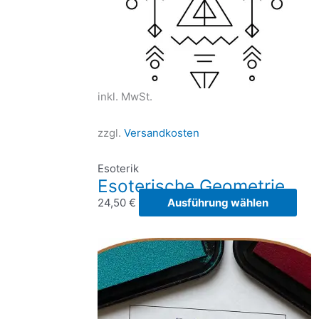
inkl. MwSt.
zzgl.
Versandkosten
Esoterik
Esoterische Geometrie
Die
24,50
€
Ausführung wählen
Prod
weis
meh
Vari
auf.
Die