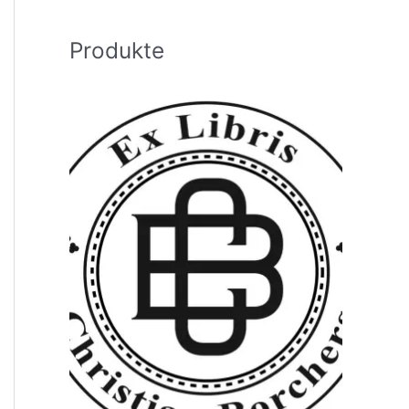
h
:
Produkte