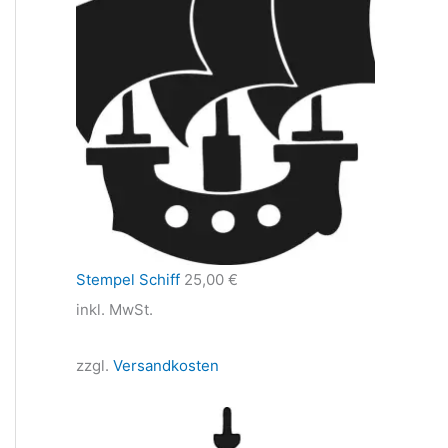
Stempel Schiff
25,00
€
inkl. MwSt.
zzgl.
Versandkosten