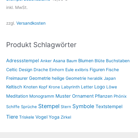
inkl. MwSt.
zzgl.
Versandkosten
Produkt Schlagwörter
Adressstempel
Blumen
Anker
Asana
Baum
Blüte
Buchstaben
Figuren
Celtic
Design
Drache
Einhorn
Eule
exlibris
Fische
Freimaurer
Geometrie
heilige Geometrie
heraldik
Japan
Keltisch
Logo
Knoten
Kopf
Krone
Labyrinth
Letter
Löwe
Muster
Meditation
Ornament
Pflanzen
Monogramm
Phönix
Stempel
Symbole
Textstempel
Schiffe
Sprüche
Stern
Tiere
Vogel
Yoga
Triskele
Zirkel