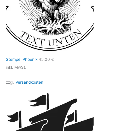
Stempel Phoenix
45,00
€
inkl. MwSt.
zzgl.
Versandkosten