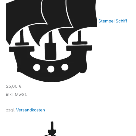
Stempel Schiff
25,00
€
inkl. MwSt.
zzgl.
Versandkosten