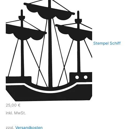
Stempel Schiff
25,00
€
inkl. MwSt.
zzgl.
Versandkosten