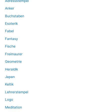
Adressstempel
c
Anker
h
:
Buchstaben
Esoterik
Fabel
Fantasy
Fische
Freimaurer
Geometrie
Heraldik
Japan
Keltik
Lehrerstempel
Logo
Meditation