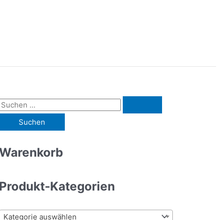
S
u
c
h
Warenkorb
e
n
Produkt-Kategorien
n
a
Kategorie auswählen