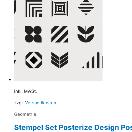
Die
Optio
könn
auf
der
Produ
gewäh
werd
inkl. MwSt.
zzgl.
Versandkosten
Geometrie
Stempel Set Posterize Design Pos