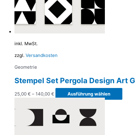
werd
inkl. MwSt.
zzgl.
Versandkosten
Geometrie
Stempel Set Pergola Design Art G
Diese
25,00
€
–
140,00
€
Ausführung wählen
Produ
weist
mehr
Varia
auf.