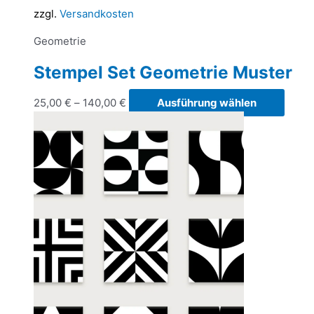
zzgl.
Versandkosten
Geometrie
Stempel Set Geometrie Muster
Diese
25,00
€
–
140,00
€
Ausführung wählen
Produ
weist
mehr
Varia
auf.
Die
Optio
könn
auf
der
Produ
gewäh