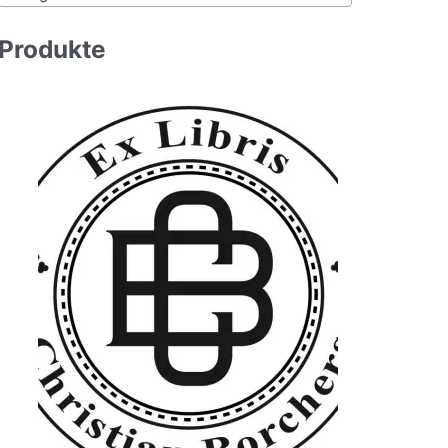
c
h
Produkte
: