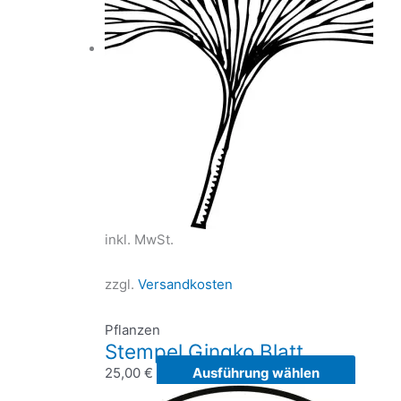
Option
könne
auf
der
Produk
gewähl
werde
inkl. MwSt.
zzgl.
Versandkosten
Pflanzen
Stempel Gingko Blatt
Dieses
25,00
€
Ausführung wählen
Produk