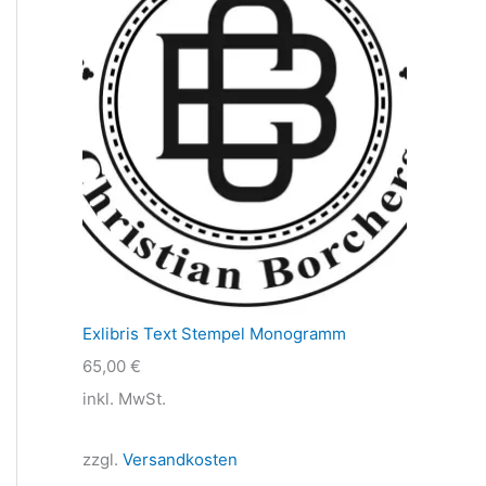
Exlibris Text Stempel Monogramm
65,00
€
inkl. MwSt.
zzgl.
Versandkosten