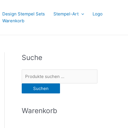
Design Stempel Sets
Stempel-Art
Logo
Warenkorb
Suche
S
u
Suchen
c
h
e
Warenkorb
n
n