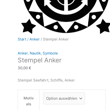
Start
/
Anker
/ Stempel Anker
Anker
,
Nautik
,
Symbole
Stempel Anker
30,00
€
Stempel Seefahrt, Schiffe, Anker
Motiv
als