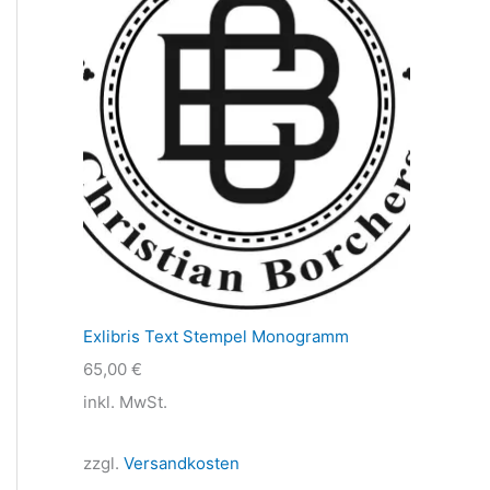
Exlibris Text Stempel Monogramm
65,00
€
inkl. MwSt.
zzgl.
Versandkosten