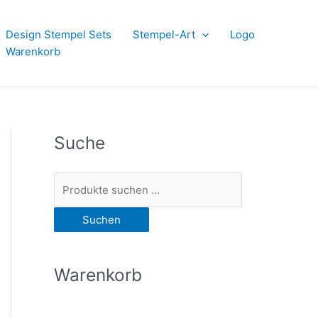
Design Stempel Sets
Stempel-Art
Logo
Warenkorb
Suche
S
u
Suchen
c
h
e
Warenkorb
n
n