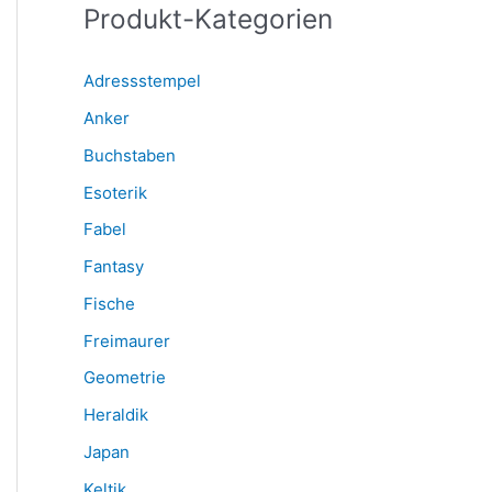
Produkt-Kategorien
a
c
Adressstempel
h
Anker
:
Buchstaben
Esoterik
Fabel
Fantasy
Fische
Freimaurer
Geometrie
Heraldik
Japan
Keltik