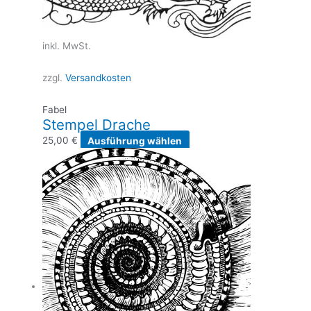
inkl. MwSt.
zzgl.
Versandkosten
Fabel
Stempel Drache
Dieses
25,00
€
Ausführung wählen
Produkt
weist
mehrere
Varianten
auf.
Die
Optionen
können
auf
der
Produktseite