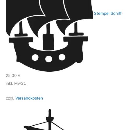
Stempel Schiff
25,00
€
inkl. MwSt.
zzgl.
Versandkosten