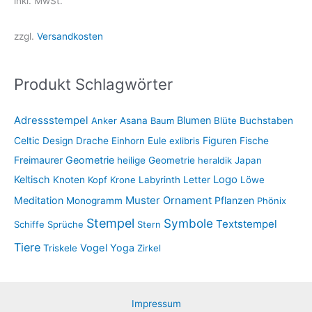
inkl. MwSt.
zzgl.
Versandkosten
Produkt Schlagwörter
Adressstempel
Blumen
Anker
Asana
Baum
Blüte
Buchstaben
Figuren
Celtic
Design
Drache
Einhorn
Eule
exlibris
Fische
Freimaurer
Geometrie
heilige Geometrie
heraldik
Japan
Keltisch
Logo
Knoten
Kopf
Krone
Labyrinth
Letter
Löwe
Muster
Meditation
Ornament
Pflanzen
Monogramm
Phönix
Stempel
Symbole
Textstempel
Schiffe
Sprüche
Stern
Tiere
Vogel
Yoga
Triskele
Zirkel
Impressum