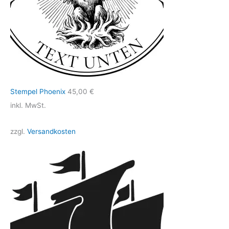
Stempel Phoenix
45,00
€
inkl. MwSt.
zzgl.
Versandkosten