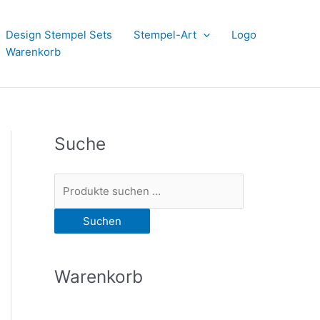
Design Stempel Sets
Stempel-Art
Logo
Warenkorb
Suche
S
u
Suchen
c
h
e
Warenkorb
n
n