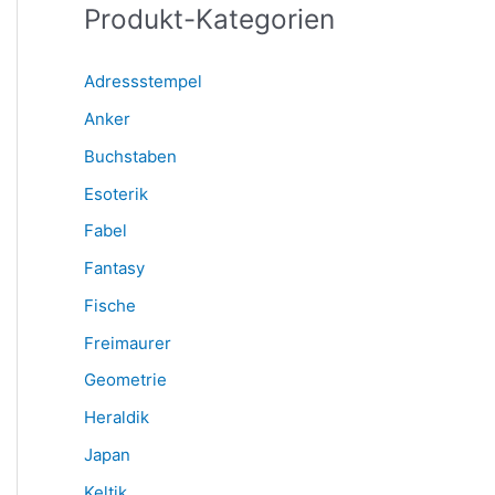
Produkt-Kategorien
a
c
Adressstempel
h
Anker
:
Buchstaben
Esoterik
Fabel
Fantasy
Fische
Freimaurer
Geometrie
Heraldik
Japan
Keltik