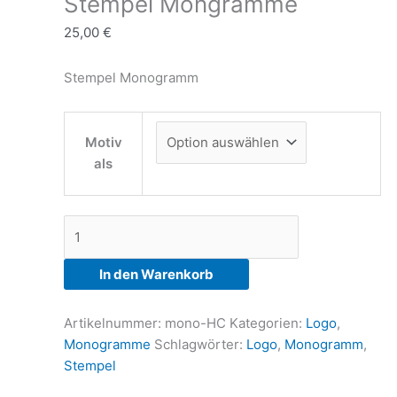
Stempel Mongramme
25,00
€
Stempel Monogramm
Motiv
als
Stempel
Mongramme
Menge
In den Warenkorb
Artikelnummer:
mono-HC
Kategorien:
Logo
,
Monogramme
Schlagwörter:
Logo
,
Monogramm
,
Stempel