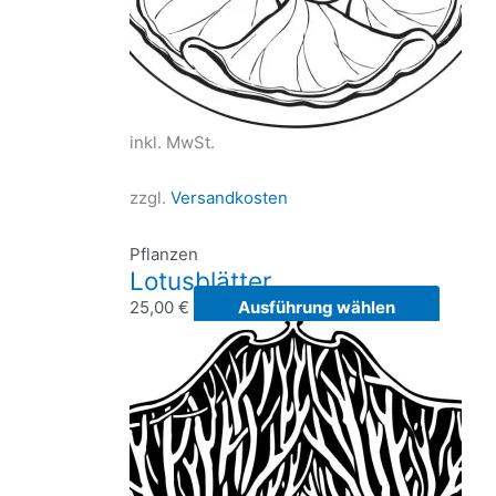
werde
inkl. MwSt.
zzgl.
Versandkosten
Pflanzen
Lotusblätter
Dieses
25,00
€
Ausführung wählen
Produk
weist
mehre
Varian
auf.
Die
Option