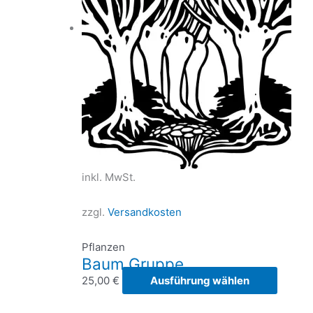
könne
auf
der
Produk
gewähl
werde
inkl. MwSt.
zzgl.
Versandkosten
Pflanzen
Baum Gruppe
Dieses
25,00
€
Ausführung wählen
Produk