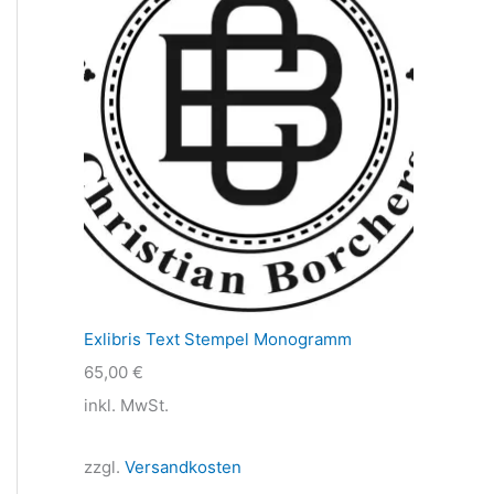
Exlibris Text Stempel Monogramm
65,00
€
inkl. MwSt.
zzgl.
Versandkosten