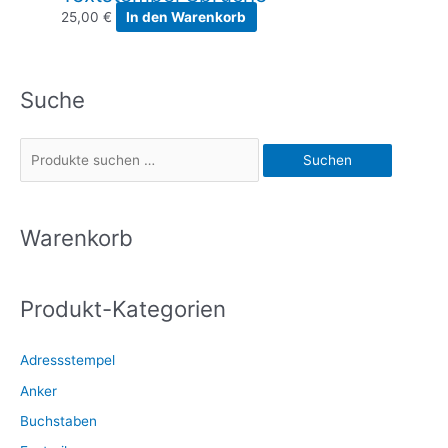
25,00
€
In den Warenkorb
Suche
S
Suchen
u
c
h
Warenkorb
e
n
Produkt-Kategorien
n
a
Adressstempel
c
Anker
h
:
Buchstaben