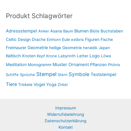
Produkt Schlagwörter
Adressstempel
Blumen
Anker
Asana
Baum
Blüte
Buchstaben
Figuren
Celtic
Design
Drache
Einhorn
Eule
exlibris
Fische
Freimaurer
Geometrie
heilige Geometrie
heraldik
Japan
Keltisch
Logo
Knoten
Kopf
Krone
Labyrinth
Letter
Löwe
Muster
Meditation
Ornament
Pflanzen
Monogramm
Phönix
Stempel
Symbole
Textstempel
Schiffe
Sprüche
Stern
Tiere
Vogel
Yoga
Triskele
Zirkel
Impressum
Widerrufsbelehrung
Datenschutzerklärung
Kontakt