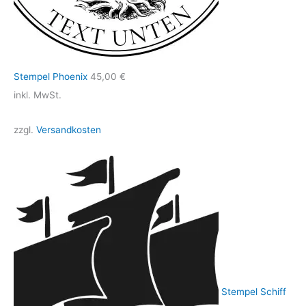
Stempel Phoenix
45,00
€
inkl. MwSt.
zzgl.
Versandkosten
Stempel Schiff