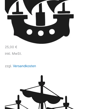
25,00
€
inkl. MwSt.
zzgl.
Versandkosten