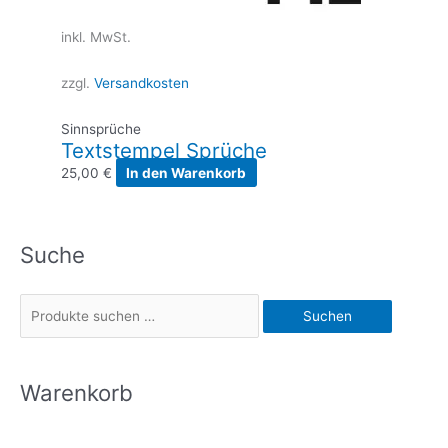
inkl. MwSt.
zzgl.
Versandkosten
Sinnsprüche
Textstempel Sprüche
25,00
€
In den Warenkorb
Suche
S
Suchen
u
c
h
Warenkorb
e
n