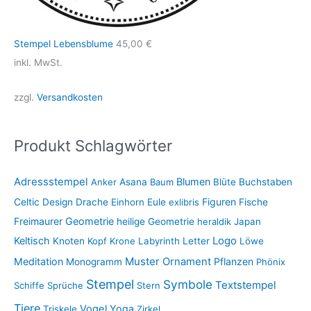
Stempel Lebensblume
45,00
€
inkl. MwSt.
zzgl.
Versandkosten
Produkt Schlagwörter
Adressstempel
Blumen
Anker
Asana
Baum
Blüte
Buchstaben
Figuren
Celtic
Design
Drache
Einhorn
Eule
exlibris
Fische
Freimaurer
Geometrie
heilige Geometrie
heraldik
Japan
Keltisch
Logo
Knoten
Kopf
Krone
Labyrinth
Letter
Löwe
Muster
Meditation
Ornament
Pflanzen
Monogramm
Phönix
Stempel
Symbole
Textstempel
Schiffe
Sprüche
Stern
Tiere
Vogel
Yoga
Triskele
Zirkel