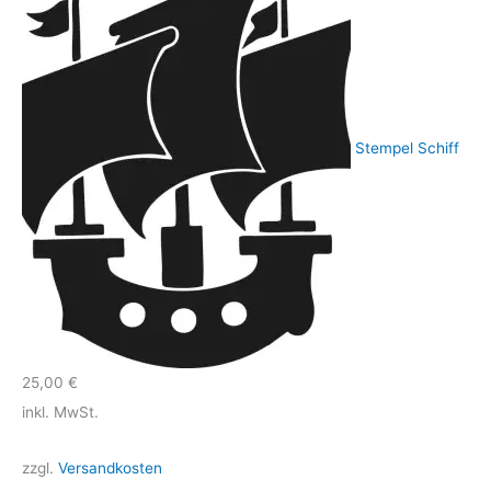
Stempel Schiff
25,00
€
inkl. MwSt.
zzgl.
Versandkosten