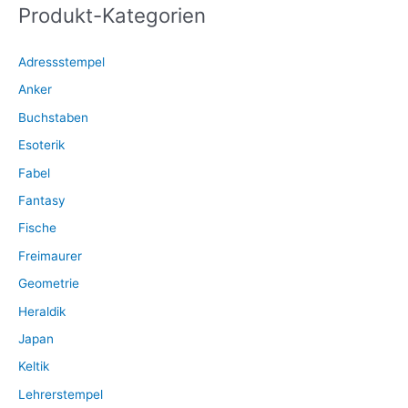
Produkt-Kategorien
n
a
Adressstempel
c
Anker
h
:
Buchstaben
Esoterik
Fabel
Fantasy
Fische
Freimaurer
Geometrie
Heraldik
Japan
Keltik
Lehrerstempel