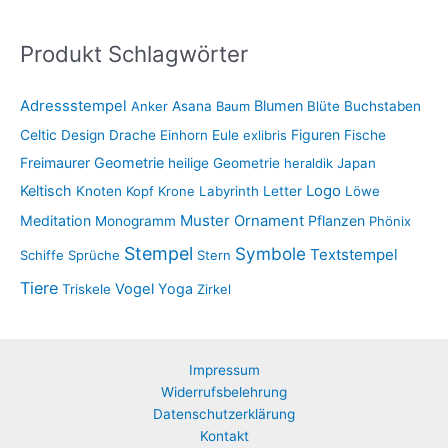
Produkt Schlagwörter
Adressstempel
Blumen
Anker
Asana
Baum
Blüte
Buchstaben
Figuren
Celtic
Design
Drache
Einhorn
Eule
exlibris
Fische
Freimaurer
Geometrie
heilige Geometrie
heraldik
Japan
Keltisch
Logo
Knoten
Kopf
Krone
Labyrinth
Letter
Löwe
Muster
Meditation
Ornament
Pflanzen
Monogramm
Phönix
Stempel
Symbole
Textstempel
Schiffe
Sprüche
Stern
Tiere
Vogel
Yoga
Triskele
Zirkel
Impressum
Widerrufsbelehrung
Datenschutzerklärung
Kontakt