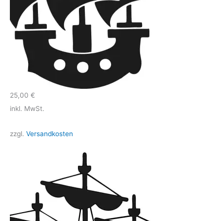
25,00
€
inkl. MwSt.
zzgl.
Versandkosten