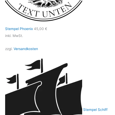
Stempel Phoenix
45,00
€
inkl. MwSt.
zzgl.
Versandkosten
Stempel Schiff