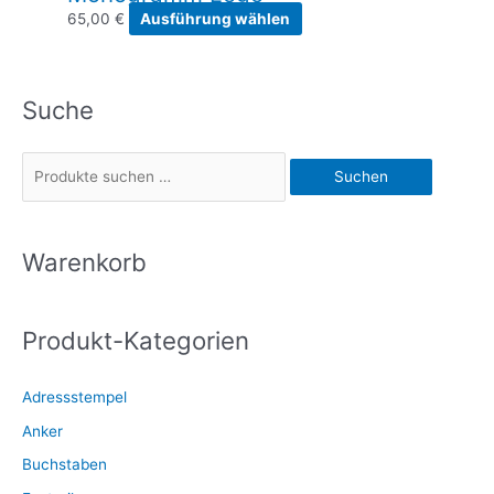
Dieses
65,00
€
Ausführung wählen
Produkt
weist
mehrere
Suche
Varianten
auf.
Die
S
Suchen
Optionen
u
können
c
auf
h
Warenkorb
der
e
Produktseite
gewählt
n
werden
Produkt-Kategorien
n
a
Adressstempel
c
Anker
h
:
Buchstaben