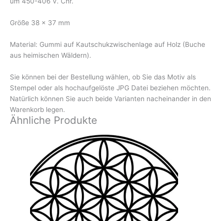
um 450-406 v. Chr.
Größe 38 x 37 mm
Material: Gummi auf Kautschukzwischenlage auf Holz (Buche
aus heimischen Wäldern).
Sie können bei der Bestellung wählen, ob Sie das Motiv als
Stempel oder als hochaufgelöste JPG Datei beziehen möchten.
Natürlich können Sie auch beide Varianten nacheinander in den
Warenkorb legen.
Ähnliche Produkte