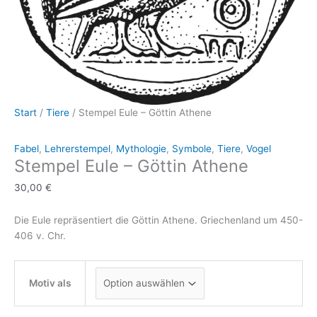
Start
/
Tiere
/ Stempel Eule – Göttin Athene
Fabel
,
Lehrerstempel
,
Mythologie
,
Symbole
,
Tiere
,
Vogel
Stempel Eule – Göttin Athene
30,00
€
Die Eule repräsentiert die Göttin Athene. Griechenland um 450-
406 v. Chr.
Motiv als