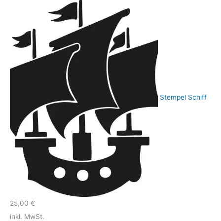
Stempel Schiff
25,00
€
inkl. MwSt.