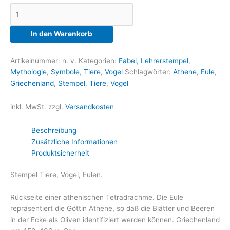
Stempel
Eule
-
In den Warenkorb
Göttin
Athene
Artikelnummer:
n. v.
Kategorien:
Fabel
,
Lehrerstempel
,
Menge
Mythologie
,
Symbole
,
Tiere
,
Vogel
Schlagwörter:
Athene
,
Eule
,
Griechenland
,
Stempel
,
Tiere
,
Vogel
inkl. MwSt.
zzgl.
Versandkosten
Beschreibung
Zusätzliche Informationen
Produktsicherheit
Stempel Tiere, Vögel, Eulen.
Rückseite einer athenischen Tetradrachme. Die Eule
repräsentiert die Göttin Athene, so daß die Blätter und Beeren
in der Ecke als Oliven identifiziert werden können. Griechenland