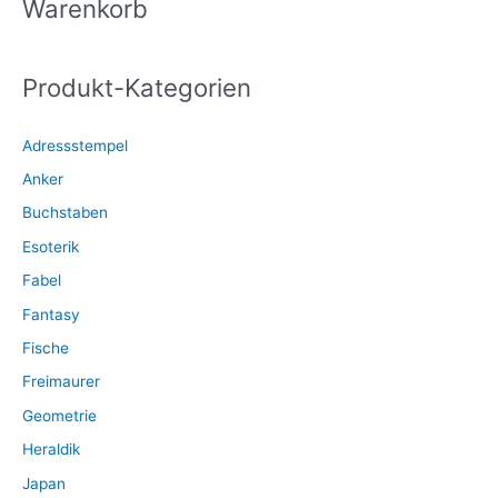
h
Warenkorb
der
e
Produktseite
gewählt
n
werden
Produkt-Kategorien
n
a
Adressstempel
c
Anker
h
:
Buchstaben
Esoterik
Fabel
Fantasy
Fische
Freimaurer
Geometrie
Heraldik
Japan