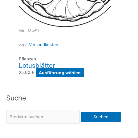
inkl. MwSt.
zzgl.
Versandkosten
Pflanzen
Lotusblätter
Dieses
25,00
€
Ausführung wählen
Produkt
weist
mehrere
Suche
Varianten
auf.
Die
S
Suchen
Optionen
u
können
c
auf