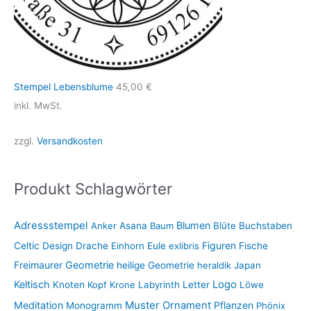
Stempel Lebensblume
45,00
€
inkl. MwSt.
zzgl.
Versandkosten
Produkt Schlagwörter
Adressstempel
Blumen
Anker
Asana
Baum
Blüte
Buchstaben
Figuren
Celtic
Design
Drache
Einhorn
Eule
exlibris
Fische
Freimaurer
Geometrie
heilige Geometrie
heraldik
Japan
Keltisch
Logo
Knoten
Kopf
Krone
Labyrinth
Letter
Löwe
Muster
Meditation
Ornament
Pflanzen
Monogramm
Phönix